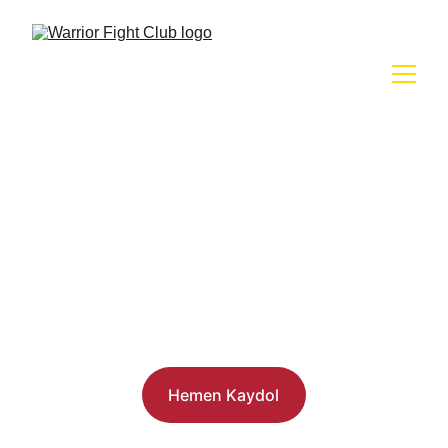
Rezervasyon Yap
Antrenmanınıza hemen başlayın, yerinizi 
güvence altına alın.
Hemen Kaydol