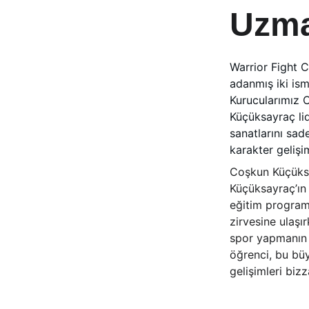
Uzm
Warrior Fight C
adanmış iki ism
Kurucularımız 
Küçüksayraç li
sanatlarını sade
karakter gelişim
Coşkun Küçüksay
Küçüksayraç’ın 
eğitim programl
zirvesine ulaşı
spor yapmanın a
öğrenci, bu büy
gelişimleri biz