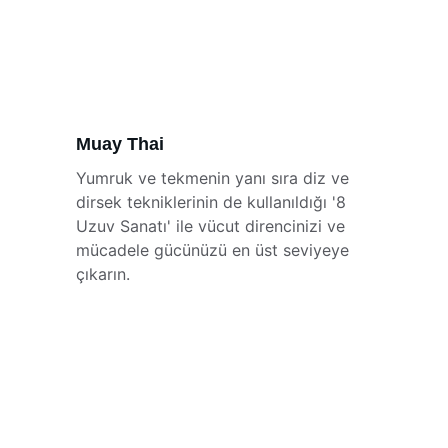
Muay Thai
Yumruk ve tekmenin yanı sıra diz ve 
dirsek tekniklerinin de kullanıldığı '8 
Uzuv Sanatı' ile vücut direncinizi ve 
mücadele gücünüzü en üst seviyeye 
çıkarın.
İzmir'in en iyi dövüş sanatları 
salonu Warrior Fight Club. 
Karşıyaka bölgesinde 