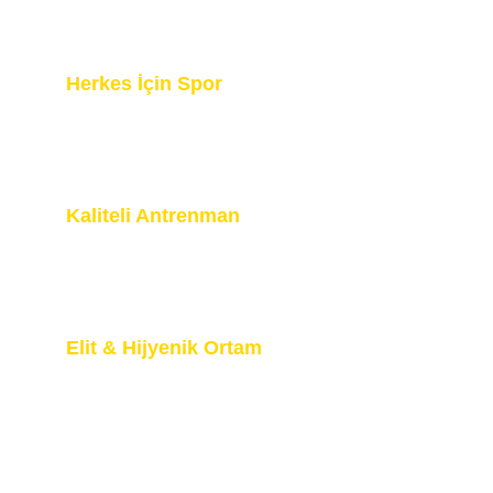
veren antrenörlerden ders alın. Teknik, 
tecrübe ve güvenlik önceliğimizdir.
Herkes İçin Spor
Cinsiyet veya yaş ayrımı yok. Kadınlar, 
erkekler ve çocuklar için özel 
gruplarımızla aile sıcaklığında bir ortam.
Kaliteli Antrenman
Profesyonel dövüşçülerimizle, her bireyin 
potansiyelini en üst düzeye çıkaran 
programlar sunuyoruz.
Elit & Hijyenik Ortam
Ter kokan salonları unutun. Modern 
havalandırma, premium ekipmanlar ve 
yüksek hijyen standartları.