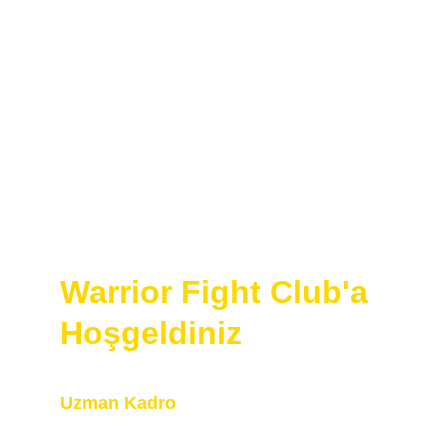
kickboks, muay thai ve krav maga eğitimi.
Kadın, erkek ve çocuklar için güvenli, 
disiplinli ve elit bir antrenman ortamı.
Ücretsiz Deneme Dersine Katıl
Warrior Fight Club'a 
Hoşgeldiniz
Uzman Kadro
Hobicilere değil, şampiyonlara eğitim 